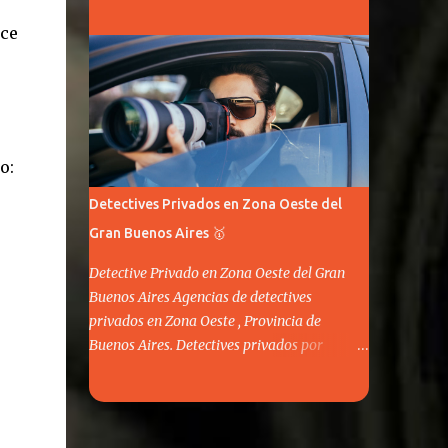
los aspectos de la vida.
ece
o:
Detectives Privados en Zona Oeste del
Gran Buenos Aires 🥇
Detective Privado en Zona Oeste del Gran
Buenos Aires Agencias de detectives
privados en Zona Oeste , Provincia de
Buenos Aires. Detectives privados por
infidelidades, seguimientos, paraderos,
investigaciones privadas particulares,
investigaciones personales y otros asuntos
privados.