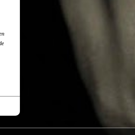
en
de