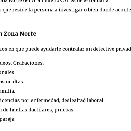
Zona Norte del Gran Buenos Aires debe llamar a
 que reside la persona a investigar o bien donde acont
en Zona Norte
cios en que puede ayudarle contratar un detective privad
ideos. Grabaciones.
onales.
as ocultas.
amilia.
 licencias por enfermedad, deslealtad laboral.
n de huellas dactilares, pruebas.
pareja.