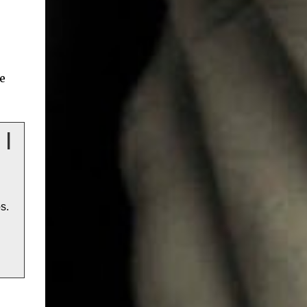
e
 |
s.